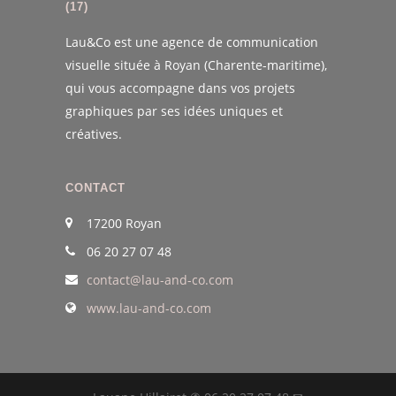
(17)
Lau&Co est une agence de communication
visuelle située à Royan (Charente-maritime),
qui vous accompagne dans vos projets
graphiques par ses idées uniques et
créatives.
CONTACT
17200 Royan
06 20 27 07 48
contact@lau-and-co.com
www.lau-and-co.com