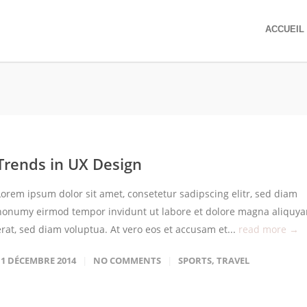
ACCUEIL
Trends in UX Design
Lorem ipsum dolor sit amet, consetetur sadipscing elitr, sed diam
nonumy eirmod tempor invidunt ut labore et dolore magna aliquy
erat, sed diam voluptua. At vero eos et accusam et...
read more →
11 DÉCEMBRE 2014
NO COMMENTS
SPORTS
,
TRAVEL