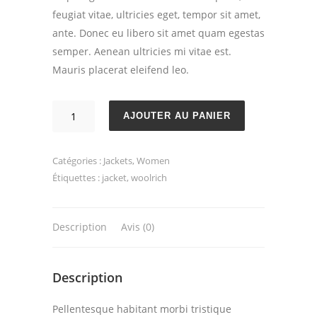
feugiat vitae, ultricies eget, tempor sit amet,
ante. Donec eu libero sit amet quam egestas
semper. Aenean ultricies mi vitae est.
Mauris placerat eleifend leo.
quantité
AJOUTER AU PANIER
de
Down
Catégories :
Jackets
,
Women
Sweater
Étiquettes :
jacket
,
woolrich
Jacket
Description
Avis (0)
Description
Pellentesque habitant morbi tristique