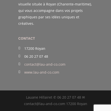
visuelle située à Royan (Charente-maritime),
qui vous accompagne dans vos projets
graphiques par ses idées uniques et
créatives.
CONTACT
17200 Royan
06 20 27 07 48
contact@lau-and-co.com
www.lau-and-co.com
Lauane Hillairet ✆ 06 20 27 07 48 ✉
contact@lau-and-co.com 17200 Royan