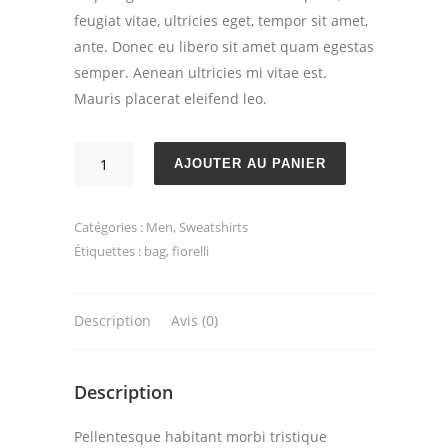
feugiat vitae, ultricies eget, tempor sit amet,
ante. Donec eu libero sit amet quam egestas
semper. Aenean ultricies mi vitae est.
Mauris placerat eleifend leo.
quantité
AJOUTER AU PANIER
de
Agyness
Catégories :
Men
,
Sweatshirts
Étiquettes :
bag
,
fiorelli
Description
Avis (0)
Description
Pellentesque habitant morbi tristique