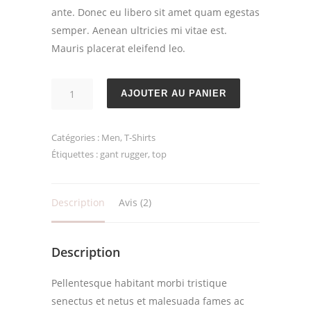
ante. Donec eu libero sit amet quam egestas
semper. Aenean ultricies mi vitae est.
Mauris placerat eleifend leo.
quantité
AJOUTER AU PANIER
de
Solid
Catégories :
Men
,
T-Shirts
Tac
Étiquettes :
gant rugger
,
top
Description
Avis (2)
Description
Pellentesque habitant morbi tristique
senectus et netus et malesuada fames ac