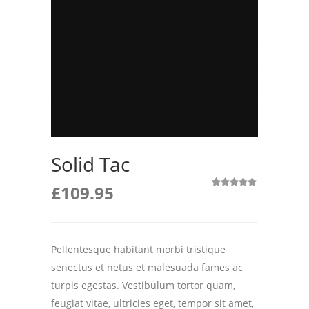
Solid Tac
£
109.95
2
Noté
5.00
sur 5 basé
sur
notations
client
Pellentesque habitant morbi tristique
senectus et netus et malesuada fames ac
turpis egestas. Vestibulum tortor quam,
feugiat vitae, ultricies eget, tempor sit amet,